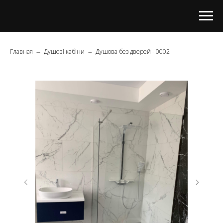
Главная
Душові кабіни
Душова без дверей - 0002
→
→