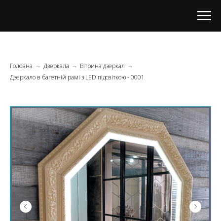
Головна
Дзеркала
Вітрина дзеркал
→
→
→
Дзеркало в багетній рамі з LED підсвіткою - 0001