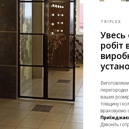
TRIPLEX
Увесь 
робіт 
вироб
устан
Виготовляємо
перегородки 
ваших розмі
товщину і кол
враховуємо 
Приїжджаєм
Дзвоніть і о