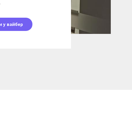
.
и у вайбер