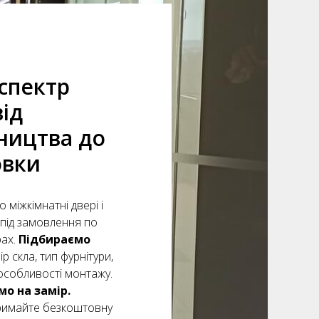
спектр
від
ництва до
овки
 міжкімнатні двері і
під замовлення по
рах.
Підбираємо
ір скла, тип фурнітури,
особливості монтажу.
о на замір.
тримайте безкоштовну