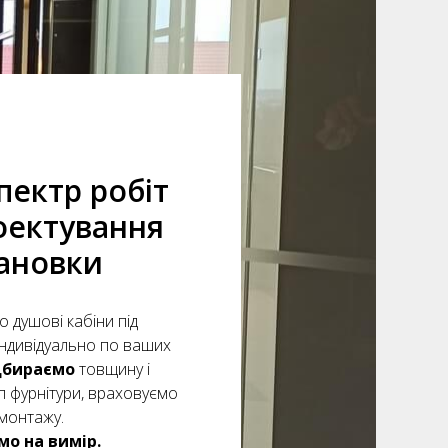
пектр робіт
оектування
тановки
 душові кабіни під
ндивідуально по ваших
дбираємо
товщину і
ип фурнітури, враховуємо
монтажу.
о на вимір.