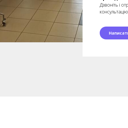
Дзвоніть і о
консультацію
Написат