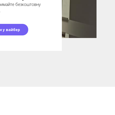
тримайте безкоштовну
.
и у вайбер