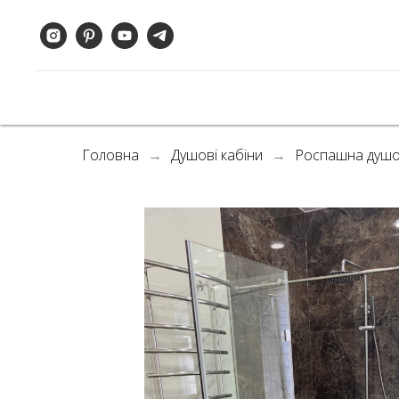
Головна
Душові кабіни
Роспашна душо
→
→