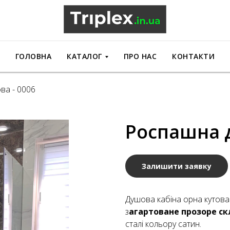
ГОЛОВНА
КАТАЛОГ
ПРО НАС
КОНТАКТИ
ва - 0006
Роспашна д
Залишити заявку
Душова кабіна орна кутова
з
агартоване прозоре с
сталі кольору сатин.