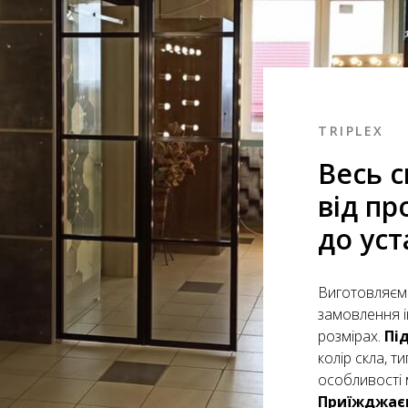
TRIPLEX
Весь с
від пр
до ус
Виготовляємо
замовлення і
розмірах.
Пі
колір скла, т
особливості 
Приїжджаєм