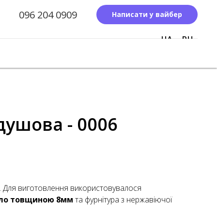
096 204 0909
Написати у вайбер
UA
RU
ушова - 0006
. Для виготовлення використовувалося
кло товщиною 8мм
та фурнітура з нержавіючої