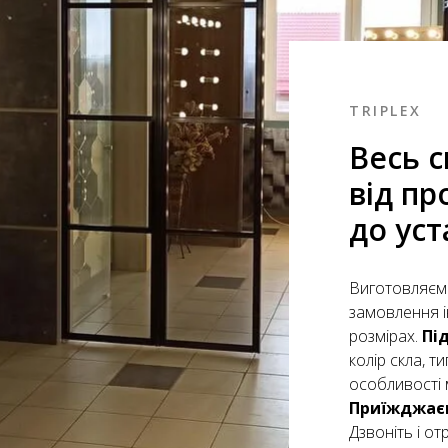
TRIPLEX
Весь с
від пр
до ус
Виготовляємо
замовлення і
розмірах.
Пі
колір скла, т
особливості 
Приїжджаєм
Дзвоніть і о