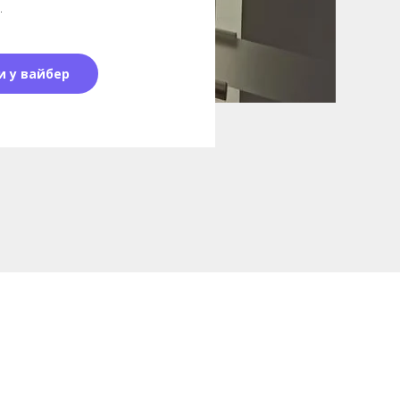
.
и у вайбер