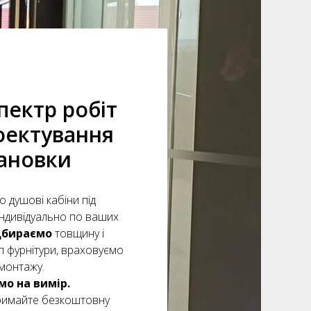
пектр робіт
оектування
тановки
 душові кабіни під
ндивідуально по ваших
дбираємо
товщину і
ип фурнітури, враховуємо
монтажу.
о на вимір.
тримайте безкоштовну