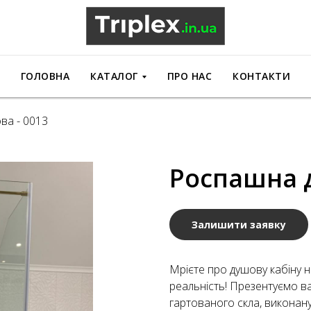
ГОЛОВНА
КАТАЛОГ
ПРО НАС
КОНТАКТИ
ва - 0013
Роспашна д
Залишити заявку
Мрієте про душову кабіну 
реальність! Презентуємо в
гартованого скла, виконану 