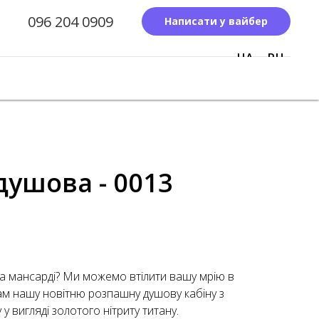
096 204 0909
Написати у вайбер
UA
RU
ушова - 0013
на мансарді? Ми можемо втілити вашу мрію в
ам нашу новітню розпашну душову кабіну з
у вигляді золотого нітриту титану.