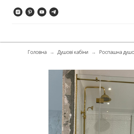
Головна
Душові кабіни
Роспашна душо
→
→