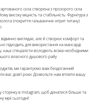
 гартованого скла створена з прозорого скла
му високу міцність та стабільність. Фурнітура з
золота (покриття гальванічне нітрит титану)
ю.
и відмінно виглядає, але й створює комфорт та
ьно підходить для використання на мансарді.
, наші спеціалісти володіють всіма необхідними
ашого власного душового райу.
одуктів, ми гарантуємо вам бездоганний
ати вас довгі роки. Дозвольте нам втілити вашу
у сторінку в Instagram, щоб дізнатися більше та
у мрії сьогодні!