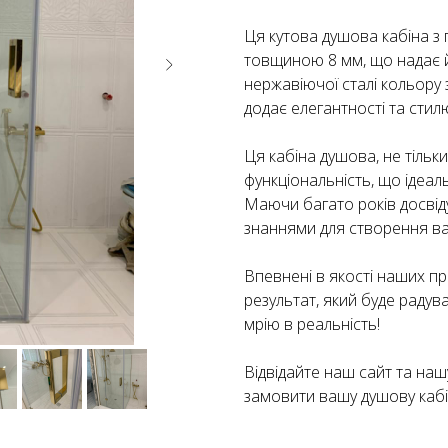
Ця кутова душова кабіна з
товщиною 8 мм, що надає йо
нержавіючої сталі кольору 
додає елегантності та стил
Ця кабіна душова, не тільк
функціональність, що ідеал
Маючи багато років досвіду
знаннями для створення в
Впевнені в якості наших пр
результат, який буде радув
мрію в реальність!
Відвідайте наш сайт та наш
замовити вашу душову кабін