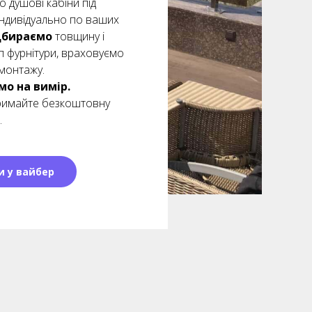
 душові кабіни під
ндивідуально по ваших
дбираємо
товщину і
ип фурнітури, враховуємо
монтажу.
о на вимір.
тримайте безкоштовну
.
и у вайбер