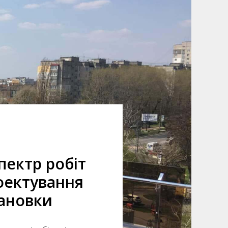
пектр робіт
оектування
тановки