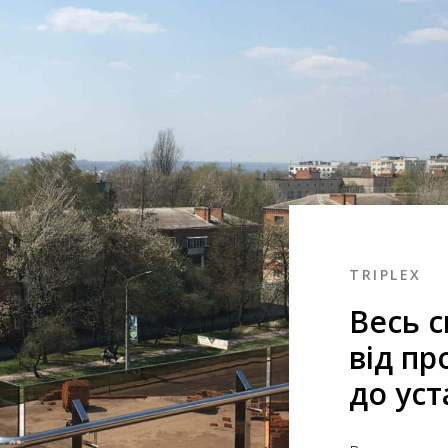
TRIPLEX
Весь с
від пр
до ус