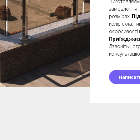
Виготовляємо
замовлення і
розмірах.
Пі
колір скла, т
особливості 
Приїжджаєм
Дзвоніть і о
консультацію
Написат