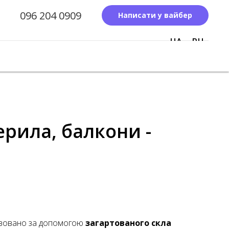
096 204 0909
Написати у вайбер
UA
RU
ерила, балкони -
лізовано за допомогою
загартованого скла